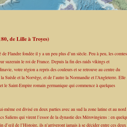
0, de Lille à Troyes)
 de Flandre fondée il y a un peu plus d’un siècle. Peu à peu, les comte
r suzerain le roi de France. Depuis la fin des raids vikings et
inavie, votre région a repris des couleurs et se retrouve au centre du
 Suède et la Norvège, et de l’autre la Normandie et l’Angleterre. Elle 
nce et le Saint-Empire romain germanique qui commence à quelques
lui-même est divisé en deux parties avec au sud la zone latine et au nord 
cs Saliens qui virent l’essor de la dynastie des Mérovingiens : en quelq
lin d’œil de l’Histoire, ils n’arriveront jamais à se décider entre ces deux