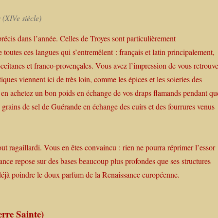
 (XIVe siècle)
écis dans l’année. Celles de Troyes sont particulièrement
 toutes ces langues qui s’entremêlent : français et latin principalement,
citanes et franco-provençales. Vous avez l’impression de vous retrouve
ues viennent ici de très loin, comme les épices et les soieries des
us en achetez un bon poids en échange de vos draps flamands pendant qu
s grains de sel de Guérande en échange des cuirs et des fourrures venus
out ragaillardi. Vous en êtes convaincu : rien ne pourra réprimer l’essor
ssance repose sur des bases beaucoup plus profondes que ses structures
 déjà poindre le doux parfum de la Renaissance européenne.
erre Sainte)