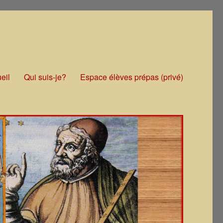
eil
Qui suis-je?
Espace élèves prépas (privé)